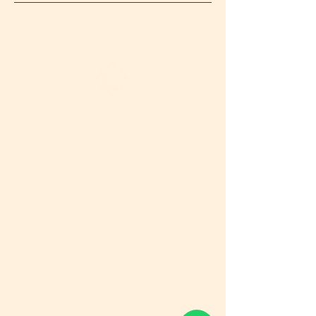
Sessione Conoscitiva Gratuita
Compila il Form e verrai contattato il prima
possibile. La Sessione Conoscitiva
GRATUITA è individuale, durerà 1 Ora e
sarà a cura di uno dei nostri Personal Trainer
qualificati. Individuerete insieme il percorso di
allenamento più adatto a seconda degli
obiettivi che vorrai ottenere con Eden 107.
Nome e Cognome
Telefono