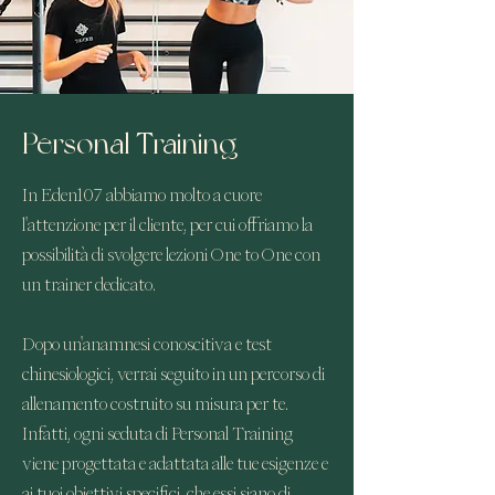
Personal Training
In Eden107 abbiamo molto a cuore
l'attenzione per il cliente, per cui offriamo la
possibilità di svolgere lezioni One to One con
un trainer dedicato.
Dopo un'anamnesi conoscitiva e test
chinesiologici, verrai seguito in un percorso di
allenamento costruito su misura per te.
Infatti, ogni
seduta
di Personal Training
viene
progettata e adattata alle tue esigenze e
ai tuoi obiettivi specifici, che essi siano di