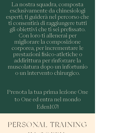
La nostra squadra, composta
esclusivamente da chinesiologi
esperti, ti guiderà nel percorso che
ti consentirà di raggiungere tutti
gli obiettivi che ti sei prefissato.
Con loro ti allenerai per
migliorare la composizione
corporea, per incrementare le
prestazioni fisico-atletiche o
addirittura per rinforzare la
muscolatura
dopo un infortunio
o un intervento chirurgico.
Prenota la tua prima lezione One
to One ed entra nel mondo
Eden107!
PERSONAL TRAINING