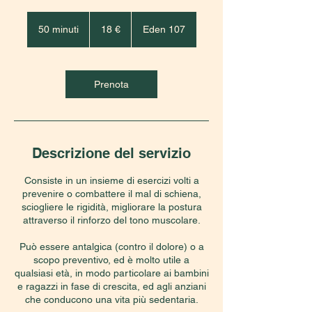
18
euro
50 minuti
5
18 €
Eden 107
0
m
i
n
Prenota
u
t
i
Descrizione del servizio
Consiste in un insieme di esercizi volti a
prevenire o combattere il mal di schiena,
sciogliere le rigidità, migliorare la postura
attraverso il rinforzo del tono muscolare.
Può essere antalgica (contro il dolore) o a
scopo preventivo, ed è molto utile a
qualsiasi età, in modo particolare ai bambini
e ragazzi in fase di crescita, ed agli anziani
che conducono una vita più sedentaria.