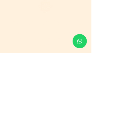
Sessione Conoscitiva Gratuita
Compila il Form e verrai contattato il prima
possibile. La Sessione Conoscitiva
GRATUITA è individuale, durerà 1 Ora e
sarà a cura di uno dei nostri Personal Trainer
qualificati. Individuerete insieme il percorso di
allenamento più adatto a seconda degli
obiettivi che vorrai ottenere con Eden 107.
Nome e Cognome
Telefono
Email