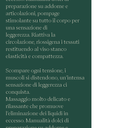
preparazione su addome e
articolazioni, pompage
stimolante su tutto il corpo per
una sensazione di
leggerezza.
Riattiva la
circolazione, riossigena i tessuti
restituendo al viso stanco
elasticità e compattezza.
Scompare ogni tensione, i
muscoli si distendono, un’intensa
sensazione di leggerezza ci
conquista.
Massaggio molto delicato e
rilassante che promuove
l’eliminazione dei liquidi in
eccesso. Manualità dolci di
preparazione su addome e