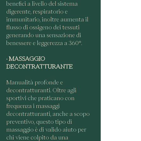
benefici a livello del sistema
digerente, respiratorio e
immunitario, i
noltre aumenta il
flusso di ossigeno dei tessuti
generando una sensazione di
benessere e leggerezza a 360°.
•
MASSAGGIO
DECONTRATTURANTE
Manualità profonde e
decontratturanti.
Oltre agli
sportivi che praticano con
frequenza i massaggi
decontratturanti, anche a scopo
preventivo, questo tipo di
massaggio è di valido aiuto per
chi viene colpito da una