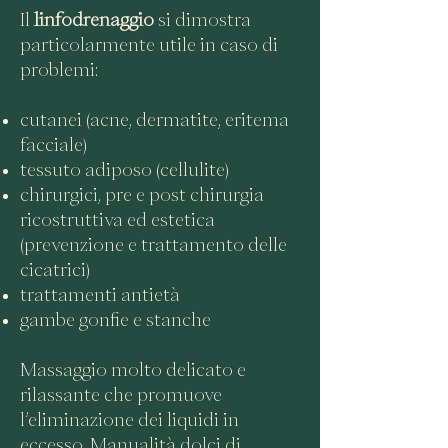
Il
linfodrenaggio
si dimostra
particolarmente utile in caso di
problemi:
cutanei (acne, dermatite, eritema
facciale)
tessuto adiposo (cellulite)
chirurgici, pre e post chirurgia
ricostruttiva ed estetica
(prevenzione e trattamento delle
cicatrici)
trattamenti antietà
gambe gonfie e stanche
Massaggio molto delicato e
rilassante che promuove
l’eliminazione dei liquidi in
eccesso. Manualità dolci di