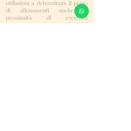
utilissima a determinare il piano
di allenamenti anche in
prossimità di eventuali
competizioni. Oltre all’analisi
diagnostica, questo fantastico
apparecchio fornisce la
possibilità di praticare degli
esercizi di Bio Feedback per la
valutazione del proprio Sistema
Nervoso Autonomo ed applicare
una terapia respiratoria
personalizzata al fine di
migliorare le condizioni di salute
generale.
la BIA (Bioimpendenziometria) è
un'analisi che permette di
misurare la composizione
corporea (massa magra-