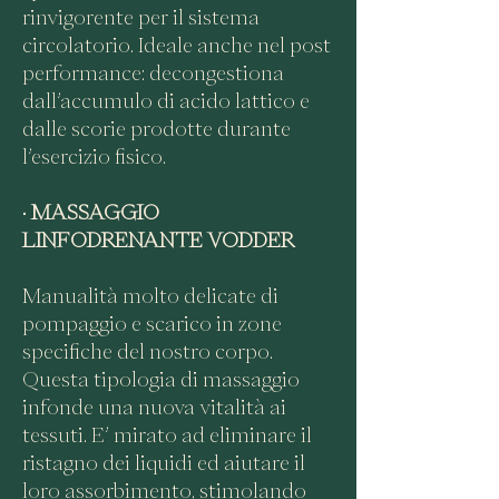
rinvigorente per il sistema
circolatorio. Ideale anche nel post
performance: decongestiona
dall’accumulo di acido lattico e
dalle scorie prodotte durante
l’esercizio fisico.
•
MASSAGGIO
LINFODRENANTE VODDER
Manualità molto delicate di
pompaggio e scarico in zone
specifiche del nostro corpo.
Questa tipologia di massaggio
infonde una nuova vitalità ai
tessuti. E’ mirato ad eliminare il
ristagno dei liquidi ed aiutare il
loro assorbimento, stimolando