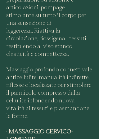
articolazioni, pompage
stimolante su tutto il corpo per
una sensazione di
leggerezza.
Riattiva la
circolazione, riossigena i tessuti
restituendo al viso stanco
elasticità e compattezza.
Massaggio profondo connettivale
anticellulite: manualità indirette,
riflesse e localizzate per stimolare
il pannicolo compresso dalla
cellulite infondendo nuova
vitalità ai tessuti e plasmandone
le forme.
•
MASSAGGIO CERVICO-