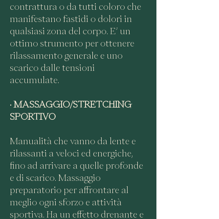
contrattura o da tutti coloro che
manifestano fastidi o dolori in
qualsiasi zona del corpo. E’ un
ottimo strumento per ottenere
rilassamento generale e uno
scarico dalle tensioni
accumulate.
•
MASSAGGIO/STRETCHING
SPORTIVO
Manualità che vanno da lente e
rilassanti a veloci ed energiche,
fino ad arrivare a quelle profonde
e di scarico. Massaggio
preparatorio per affrontare al
meglio ogni sforzo e attività
sportiva. Ha un effetto drenante e